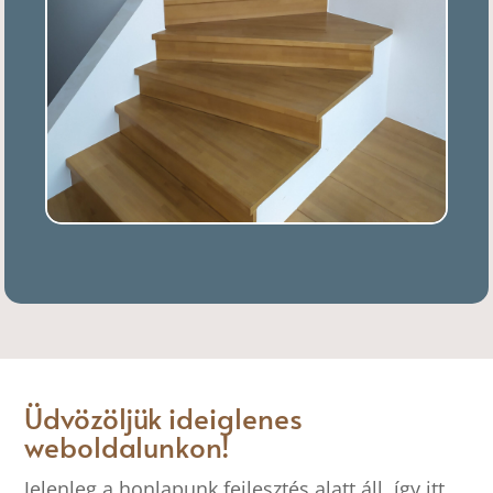
Üdvözöljük ideiglenes
weboldalunkon!
Jelenleg a honlapunk fejlesztés alatt áll, így itt