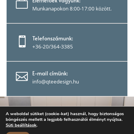
Elérhetőek vagyunk:

Munkanapokon 8:00-17:00 között.
Telefonszámunk:

+36-20/364-3385
E-mail címünk:

info@qteedesign.hu
A weboldal sütiket (cookie-kat) használ, hogy biztonságos
böngészés mellett a legjobb felhasználói élményt nyújtsa.
Süti beállítások
.
EGYEDI BÚTOR, TESTRE SZABVA,